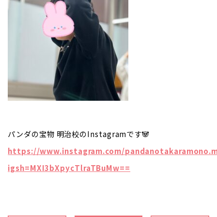
パンダの宝物 明治校のInstagramです🐼
https://www.instagram.com/pandanotakaramono.m
igsh=MXI3bXpycTlraTBuMw==